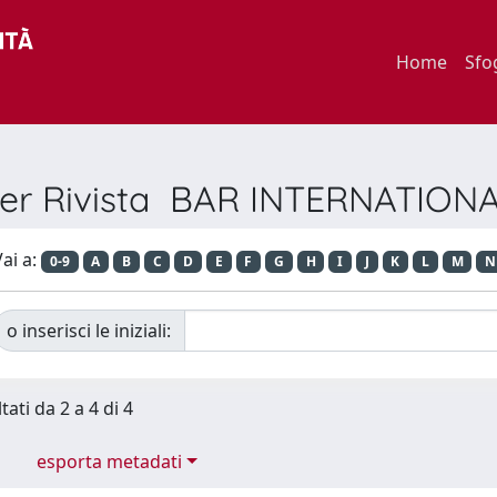
Home
Sfo
per Rivista BAR INTERNATION
ai a:
0-9
A
B
C
D
E
F
G
H
I
J
K
L
M
N
o inserisci le iniziali:
tati da 2 a 4 di 4
esporta metadati