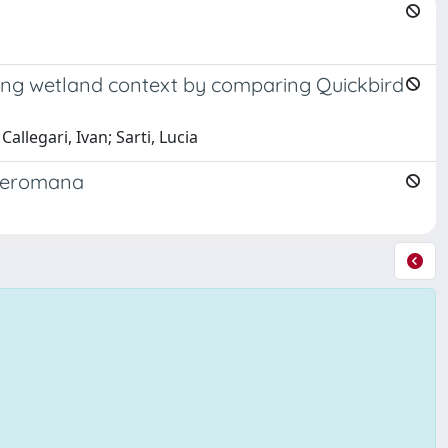
ating wetland context by comparing Quickbird
Callegari, Ivan; Sarti, Lucia
 preromana