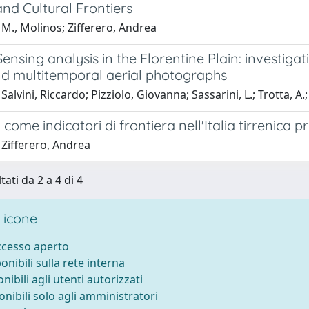
 and Cultural Frontiers
M., Molinos; Zifferero, Andrea
nsing analysis in the Florentine Plain: investig
d multitemporal aerial photographs
alvini, Riccardo; Pizziolo, Giovanna; Sassarini, L.; Trotta, A.; 
i come indicatori di frontiera nell'Italia tirrenica
 Zifferero, Andrea
tati da 2 a 4 di 4
 icone
accesso aperto
ponibili sulla rete interna
onibili agli utenti autorizzati
onibili solo agli amministratori