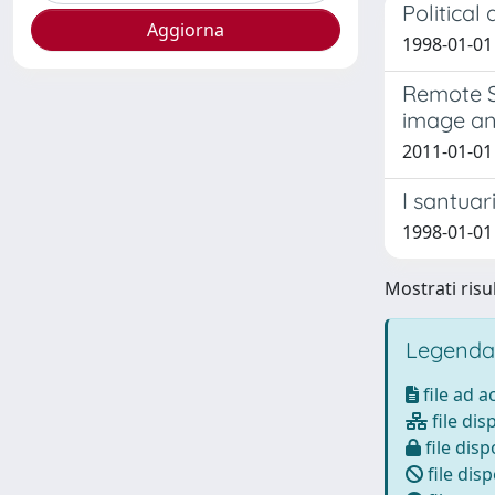
Political
1998-01-01 
Remote Se
image an
2011-01-01 S
I santuar
1998-01-01
Mostrati risul
Legenda
file ad 
file dis
file disp
file disp