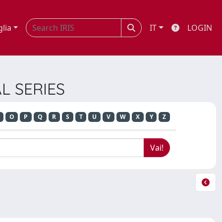
glia
IT
LOGIN
AL SERIES
O
P
Q
R
S
T
U
V
W
X
Y
Z