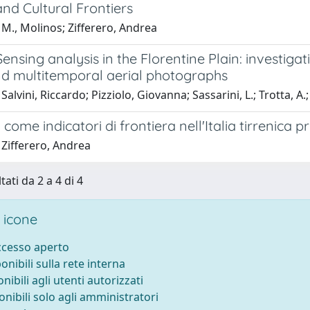
 and Cultural Frontiers
M., Molinos; Zifferero, Andrea
nsing analysis in the Florentine Plain: investig
d multitemporal aerial photographs
alvini, Riccardo; Pizziolo, Giovanna; Sassarini, L.; Trotta, A.; 
i come indicatori di frontiera nell'Italia tirrenica
 Zifferero, Andrea
tati da 2 a 4 di 4
 icone
accesso aperto
ponibili sulla rete interna
onibili agli utenti autorizzati
onibili solo agli amministratori