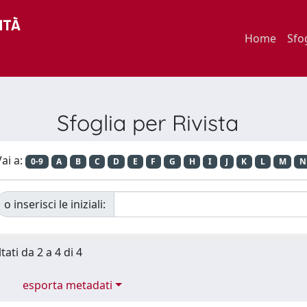
Home
Sfo
Sfoglia per Rivista
ai a:
0-9
A
B
C
D
E
F
G
H
I
J
K
L
M
N
o inserisci le iniziali:
tati da 2 a 4 di 4
esporta metadati