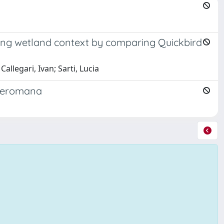
ating wetland context by comparing Quickbird
Callegari, Ivan; Sarti, Lucia
 preromana