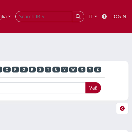
glia
IT
LOGIN
O
P
Q
R
S
T
U
V
W
X
Y
Z