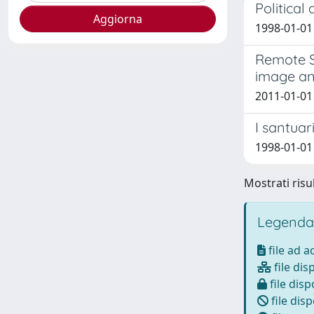
Political
1998-01-01 
Remote Se
image an
2011-01-01 S
I santuar
1998-01-01
Mostrati risul
Legenda
file ad 
file dis
file disp
file disp