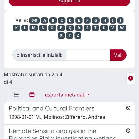
Vai a:
0-9
A
B
C
D
E
F
G
H
I
J
K
L
M
N
O
P
Q
R
S
T
U
V
W
X
Y
Z
o inserisci le iniziali:
Mostrati risultati da 2 a 4
di 4
esporta metadati
Political and Cultural Frontiers
1998-01-01 M., Molinos; Zifferero, Andrea
Remote Sensing analysis in the
Florentine Plain: investigating wetland