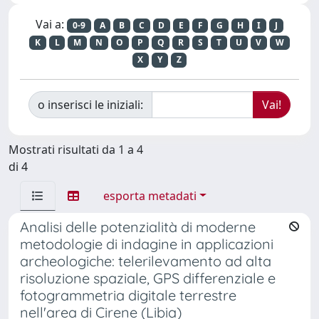
Vai a:
0-9
A
B
C
D
E
F
G
H
I
J
K
L
M
N
O
P
Q
R
S
T
U
V
W
X
Y
Z
o inserisci le iniziali:
Mostrati risultati da 1 a 4
di 4
esporta metadati
Analisi delle potenzialità di moderne
metodologie di indagine in applicazioni
archeologiche: telerilevamento ad alta
risoluzione spaziale, GPS differenziale e
fotogrammetria digitale terrestre
nell'area di Cirene (Libia)