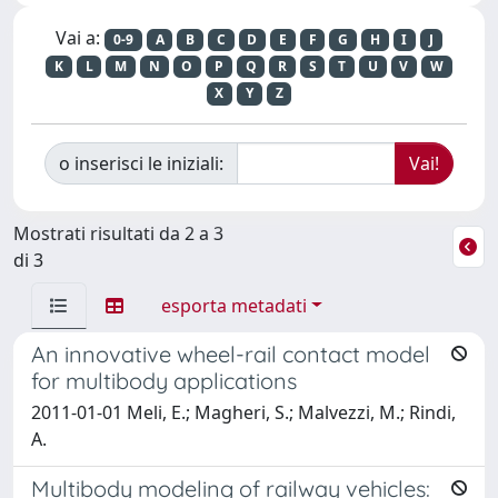
Vai a:
0-9
A
B
C
D
E
F
G
H
I
J
K
L
M
N
O
P
Q
R
S
T
U
V
W
X
Y
Z
o inserisci le iniziali:
Mostrati risultati da 2 a 3
di 3
esporta metadati
An innovative wheel-rail contact model
for multibody applications
2011-01-01 Meli, E.; Magheri, S.; Malvezzi, M.; Rindi,
A.
Multibody modeling of railway vehicles: