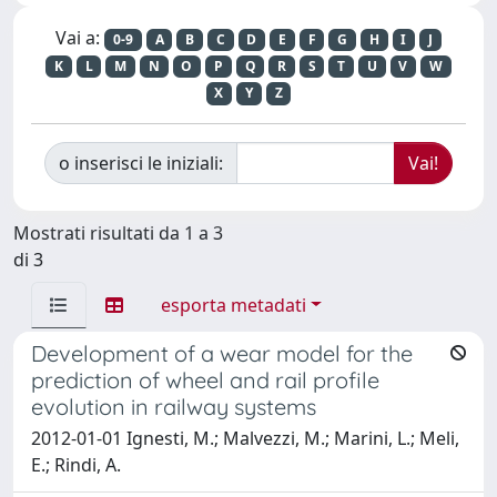
Vai a:
0-9
A
B
C
D
E
F
G
H
I
J
K
L
M
N
O
P
Q
R
S
T
U
V
W
X
Y
Z
o inserisci le iniziali:
Mostrati risultati da 1 a 3
di 3
esporta metadati
Development of a wear model for the
prediction of wheel and rail profile
evolution in railway systems
2012-01-01 Ignesti, M.; Malvezzi, M.; Marini, L.; Meli,
E.; Rindi, A.