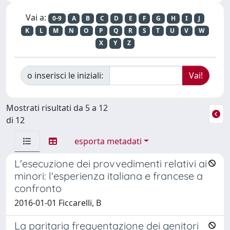
Vai a:
0-9
A
B
C
D
E
F
G
H
I
J
K
L
M
N
O
P
Q
R
S
T
U
V
W
X
Y
Z
o inserisci le iniziali:
Mostrati risultati da 5 a 12
di 12
esporta metadati
L'esecuzione dei provvedimenti relativi ai
minori: l'esperienza italiana e francese a
confronto
2016-01-01 Ficcarelli, B
La paritaria frequentazione dei genitori