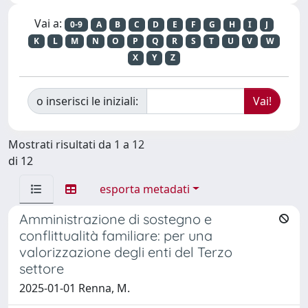
Vai a:
0-9
A
B
C
D
E
F
G
H
I
J
K
L
M
N
O
P
Q
R
S
T
U
V
W
X
Y
Z
o inserisci le iniziali:
Mostrati risultati da 1 a 12
di 12
esporta metadati
Amministrazione di sostegno e
conflittualità familiare: per una
valorizzazione degli enti del Terzo
settore
2025-01-01 Renna, M.