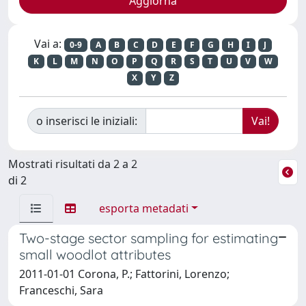
Vai a:
0-9
A
B
C
D
E
F
G
H
I
J
K
L
M
N
O
P
Q
R
S
T
U
V
W
X
Y
Z
o inserisci le iniziali:
Mostrati risultati da 2 a 2
di 2
esporta metadati
Two-stage sector sampling for estimating
small woodlot attributes
2011-01-01 Corona, P.; Fattorini, Lorenzo;
Franceschi, Sara