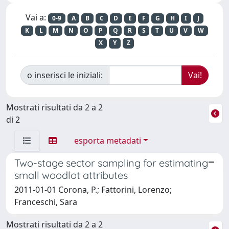
Vai a:
0-9
A
B
C
D
E
F
G
H
I
J
K
L
M
N
O
P
Q
R
S
T
U
V
W
X
Y
Z
o inserisci le iniziali:
Mostrati risultati da 2 a 2
di 2
esporta metadati
Two-stage sector sampling for estimating
small woodlot attributes
2011-01-01 Corona, P.; Fattorini, Lorenzo;
Franceschi, Sara
Mostrati risultati da 2 a 2