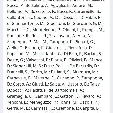
Rocca, P.; Bertolino, A.; Aguglia, E.; Amore, M.;
Bellomo, A.; Bozzatello, P.; Bucci, P.; Carpiniello, B.;
Collantoni, E.; Cuomo, A.; Dell'Osso, L.; Di Fabio, F.;
di Giannantonio, M.; Gibertoni, D.; Giordano, G. M.;
Marchesi, C.; Monteleone, P.; Oldani, L.; Pompili, M.;
Roncone, R.; Rossi, R.; Siracusano, A.; Vita, A.;
Zeppegno, P.; Maj, M.; Catapano, F.; Piegari, G.;
Aiello, C.; Brando, F.; Giuliani, L.; Pietrafesa, D.;
Papalino, M.; Mercadante, G.; Di Palo, P.; Barlati, S.;
Deste, G.; Valsecchi, P.; Pinna, F.; Olivieri, B.; Manca,
D.; Signorelli, M. S.; Fusar Poli, L.; De Berardis, D.;
Fraticelli, S.; Corbo, M.; Pallanti, S.; Altamura, M.;
Carnevale, R.; Malerba, S.; Calcagno, P.; Zampogna,
D.; Corso, A.; Giusti, L.; Salza, A.; Ussorio, D.; Talevi,
D.; Socci, V.; Pacitti, F.; de Bartolomeis, A.;
Gramaglia, C.; Gambaro, E.; Gattoni, E.; Favaro, A.;
Tenconi, E.; Meneguzzo, P.; Tonna, M.; Ossola, P.;
Gerra, M. L.; Carmassi, C.; Cremone, I.; Carpita, B.;