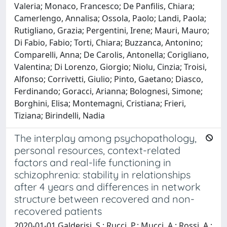
Valeria; Monaco, Francesco; De Panfilis, Chiara;
Camerlengo, Annalisa; Ossola, Paolo; Landi, Paola;
Rutigliano, Grazia; Pergentini, Irene; Mauri, Mauro;
Di Fabio, Fabio; Torti, Chiara; Buzzanca, Antonino;
Comparelli, Anna; De Carolis, Antonella; Corigliano,
Valentina; Di Lorenzo, Giorgio; Niolu, Cinzia; Troisi,
Alfonso; Corrivetti, Giulio; Pinto, Gaetano; Diasco,
Ferdinando; Goracci, Arianna; Bolognesi, Simone;
Borghini, Elisa; Montemagni, Cristiana; Frieri,
Tiziana; Birindelli, Nadia
The interplay among psychopathology,
personal resources, context-related
factors and real-life functioning in
schizophrenia: stability in relationships
after 4 years and differences in network
structure between recovered and non-
recovered patients
2020-01-01 Galderisi, S.; Rucci, P.; Mucci, A.; Rossi, A.;