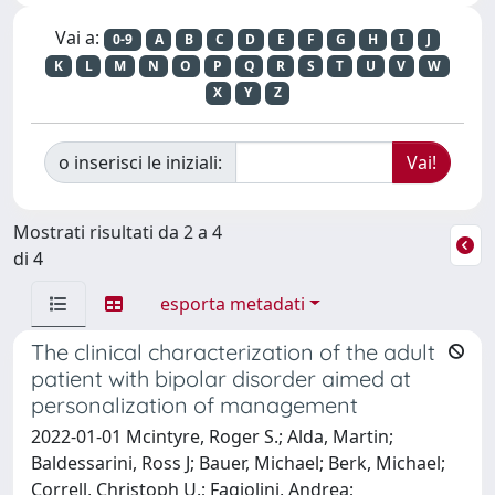
Vai a:
0-9
A
B
C
D
E
F
G
H
I
J
K
L
M
N
O
P
Q
R
S
T
U
V
W
X
Y
Z
o inserisci le iniziali:
Mostrati risultati da 2 a 4
di 4
esporta metadati
The clinical characterization of the adult
patient with bipolar disorder aimed at
personalization of management
2022-01-01 Mcintyre, Roger S.; Alda, Martin;
Baldessarini, Ross J; Bauer, Michael; Berk, Michael;
Correll, Christoph U.; Fagiolini, Andrea;