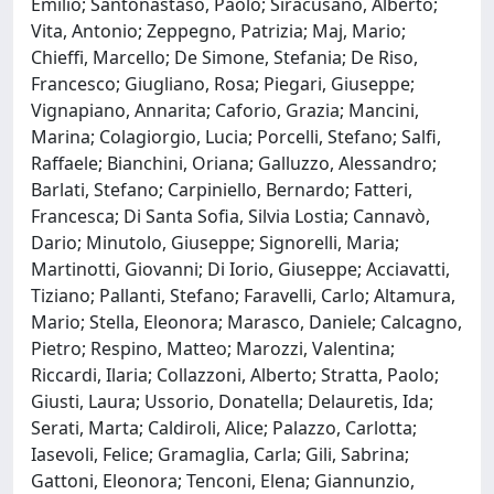
Emilio; Santonastaso, Paolo; Siracusano, Alberto;
Vita, Antonio; Zeppegno, Patrizia; Maj, Mario;
Chieffi, Marcello; De Simone, Stefania; De Riso,
Francesco; Giugliano, Rosa; Piegari, Giuseppe;
Vignapiano, Annarita; Caforio, Grazia; Mancini,
Marina; Colagiorgio, Lucia; Porcelli, Stefano; Salfi,
Raffaele; Bianchini, Oriana; Galluzzo, Alessandro;
Barlati, Stefano; Carpiniello, Bernardo; Fatteri,
Francesca; Di Santa Sofia, Silvia Lostia; Cannavò,
Dario; Minutolo, Giuseppe; Signorelli, Maria;
Martinotti, Giovanni; Di Iorio, Giuseppe; Acciavatti,
Tiziano; Pallanti, Stefano; Faravelli, Carlo; Altamura,
Mario; Stella, Eleonora; Marasco, Daniele; Calcagno,
Pietro; Respino, Matteo; Marozzi, Valentina;
Riccardi, Ilaria; Collazzoni, Alberto; Stratta, Paolo;
Giusti, Laura; Ussorio, Donatella; Delauretis, Ida;
Serati, Marta; Caldiroli, Alice; Palazzo, Carlotta;
Iasevoli, Felice; Gramaglia, Carla; Gili, Sabrina;
Gattoni, Eleonora; Tenconi, Elena; Giannunzio,