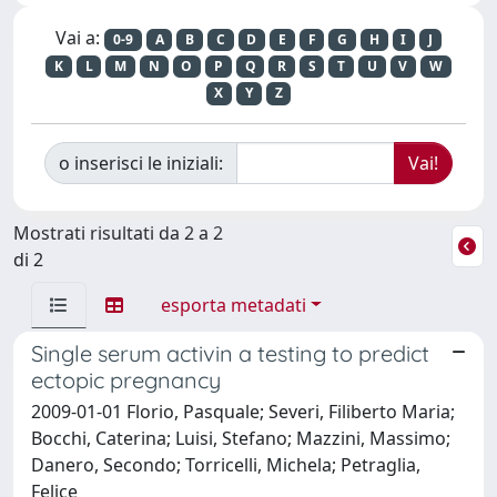
Vai a:
0-9
A
B
C
D
E
F
G
H
I
J
K
L
M
N
O
P
Q
R
S
T
U
V
W
X
Y
Z
o inserisci le iniziali:
Mostrati risultati da 2 a 2
di 2
esporta metadati
Single serum activin a testing to predict
ectopic pregnancy
2009-01-01 Florio, Pasquale; Severi, Filiberto Maria;
Bocchi, Caterina; Luisi, Stefano; Mazzini, Massimo;
Danero, Secondo; Torricelli, Michela; Petraglia,
Felice