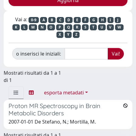
Vai a:
0-9
A
B
C
D
E
F
G
H
I
J
K
L
M
N
O
P
Q
R
S
T
U
V
W
X
Y
Z
o inserisci le iniziali:
Mostrati risultati da 1 a 1
di 1
esporta metadati
Proton MR Spectroscopy in Brain
Metabolic Disorders
2007-01-01 De Stefano, N.; Mortilla, M.
Mostrati risultati da 1 a 1