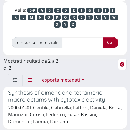
Vai a:
0-9
A
B
C
D
E
F
G
H
I
J
K
L
M
N
O
P
Q
R
S
T
U
V
W
X
Y
Z
o inserisci le iniziali:
Mostrati risultati da 2 a 2
di 2
esporta metadati
Synthesis of dimeric and tetrameric
macrolactams with cytotoxic activity
2000-01-01 Gentile, Gabriella; Fattori, Daniela; Botta,
Maurizio; Corelli, Federico; Fusar Bassini,
Domenico; Lamba, Doriano