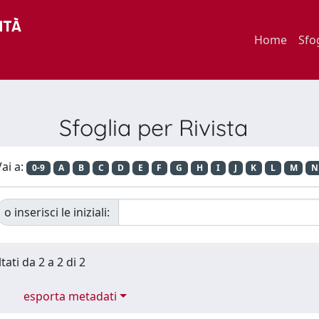
Home
Sfo
Sfoglia per Rivista
ai a:
0-9
A
B
C
D
E
F
G
H
I
J
K
L
M
N
o inserisci le iniziali:
tati da 2 a 2 di 2
esporta metadati