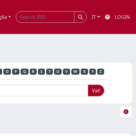
glia
IT
LOGIN
O
P
Q
R
S
T
U
V
W
X
Y
Z