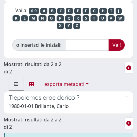
Vai a:
0-9
A
B
C
D
E
F
G
H
I
J
K
L
M
N
O
P
Q
R
S
T
U
V
W
X
Y
Z
o inserisci le iniziali:
Mostrati risultati da 2 a 2
di 2
esporta metadati
Tlepolemos eroe dorico ?
1980-01-01 Brillante, Carlo
Mostrati risultati da 2 a 2
di 2