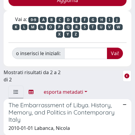
Vai a:
0-9
A
B
C
D
E
F
G
H
I
J
K
L
M
N
O
P
Q
R
S
T
U
V
W
X
Y
Z
o inserisci le iniziali:
Mostrati risultati da 2 a 2
di 2
esporta metadati
The Embarrassment of Libya. History,
Memory, and Politics in Contemporary
Italy
2010-01-01 Labanca, Nicola