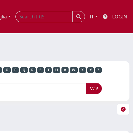
glia
IT
LOGIN
O
P
Q
R
S
T
U
V
W
X
Y
Z