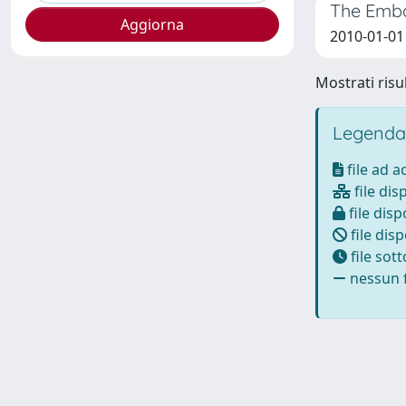
The Emba
2010-01-01
Mostrati risul
Legenda
file ad 
file dis
file disp
file disp
file sot
nessun f