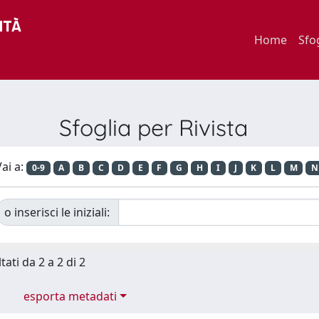
Home
Sfo
Sfoglia per Rivista
ai a:
0-9
A
B
C
D
E
F
G
H
I
J
K
L
M
N
o inserisci le iniziali:
tati da 2 a 2 di 2
esporta metadati