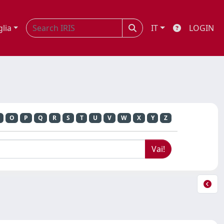
glia
IT
LOGIN
O
P
Q
R
S
T
U
V
W
X
Y
Z