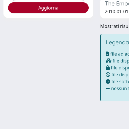
The Emba
2010-01-01
Mostrati risul
Legenda
file ad 
file dis
file disp
file disp
file sot
nessun f