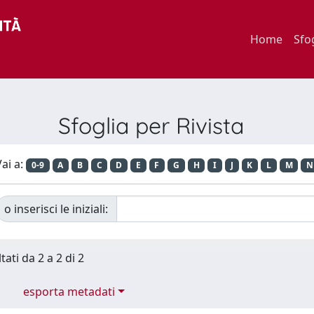
Home
Sfo
Sfoglia per Rivista
ai a:
0-9
A
B
C
D
E
F
G
H
I
J
K
L
M
N
o inserisci le iniziali:
tati da 2 a 2 di 2
esporta metadati