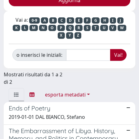
Vai a:
0-9
A
B
C
D
E
F
G
H
I
J
K
L
M
N
O
P
Q
R
S
T
U
V
W
X
Y
Z
o inserisci le iniziali:
Mostrati risultati da 1 a 2
di 2
esporta metadati
Ends of Poetry
2019-01-01 DAL BIANCO, Stefano
The Embarrassment of Libya. History,
Memory, and Politics in Contemporary