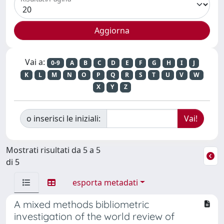
Vai a:
0-9
A
B
C
D
E
F
G
H
I
J
K
L
M
N
O
P
Q
R
S
T
U
V
W
X
Y
Z
o inserisci le iniziali:
Mostrati risultati da 5 a 5
di 5
esporta metadati
A mixed methods bibliometric
investigation of the world review of