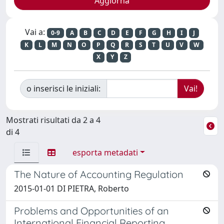
Vai a:
0-9
A
B
C
D
E
F
G
H
I
J
K
L
M
N
O
P
Q
R
S
T
U
V
W
X
Y
Z
o inserisci le iniziali:
Mostrati risultati da 2 a 4
di 4
esporta metadati
The Nature of Accounting Regulation
2015-01-01 DI PIETRA, Roberto
Problems and Opportunities of an
International Financial Reporting