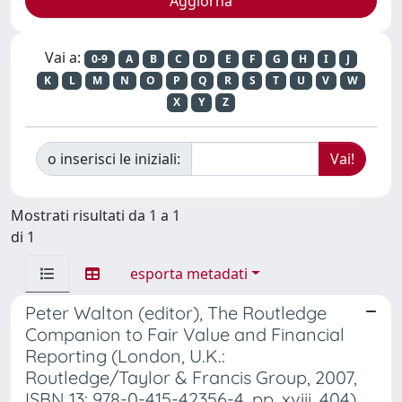
Vai a:
0-9
A
B
C
D
E
F
G
H
I
J
K
L
M
N
O
P
Q
R
S
T
U
V
W
X
Y
Z
o inserisci le iniziali:
Mostrati risultati da 1 a 1
di 1
esporta metadati
Peter Walton (editor), The Routledge
Companion to Fair Value and Financial
Reporting (London, U.K.:
Routledge/Taylor & Francis Group, 2007,
ISBN 13: 978-0-415-42356-4, pp. xviii, 404)