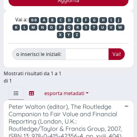
Vai a:
0-9
A
B
C
D
E
F
G
H
I
J
K
L
M
N
O
P
Q
R
S
T
U
V
W
X
Y
Z
o inserisci le iniziali:
Mostrati risultati da 1 a 1
di 1
esporta metadati
Peter Walton (editor), The Routledge
Companion to Fair Value and Financial
Reporting (London, U.K.:
Routledge/Taylor & Francis Group, 2007,
ISBN 13: 978-0-415-42356-4, pp. xviii, 404)