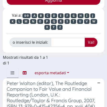
Vai a:
0-9
A
B
C
D
E
F
G
H
I
J
K
L
M
N
O
P
Q
R
S
T
U
V
W
X
Y
Z
o inserisci le iniziali:
Mostrati risultati da 1 a 1
di 1
esporta metadati
Peter Walton (editor), The Routledge
Companion to Fair Value and Financial
Reporting (London, U.K.:
Routledge/Taylor & Francis Group, 2007,
ISBN 13: 978-0-415-42356-4, pp. xviii, 404)