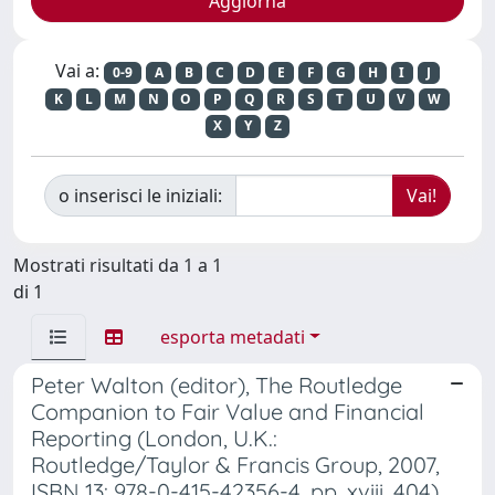
Vai a:
0-9
A
B
C
D
E
F
G
H
I
J
K
L
M
N
O
P
Q
R
S
T
U
V
W
X
Y
Z
o inserisci le iniziali:
Mostrati risultati da 1 a 1
di 1
esporta metadati
Peter Walton (editor), The Routledge
Companion to Fair Value and Financial
Reporting (London, U.K.:
Routledge/Taylor & Francis Group, 2007,
ISBN 13: 978-0-415-42356-4, pp. xviii, 404)