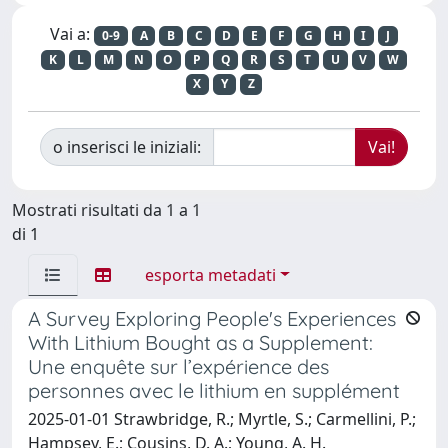
Vai a:
0-9
A
B
C
D
E
F
G
H
I
J
K
L
M
N
O
P
Q
R
S
T
U
V
W
X
Y
Z
o inserisci le iniziali:
Mostrati risultati da 1 a 1
di 1
esporta metadati
A Survey Exploring People's Experiences
With Lithium Bought as a Supplement:
Une enquête sur l’expérience des
personnes avec le lithium en supplément
2025-01-01 Strawbridge, R.; Myrtle, S.; Carmellini, P.;
Hampsey, E.; Cousins, D. A.; Young, A. H.