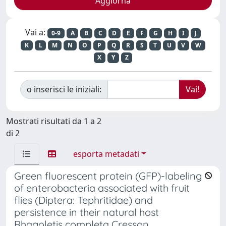
Vai a:
0-9
A
B
C
D
E
F
G
H
I
J
K
L
M
N
O
P
Q
R
S
T
U
V
W
X
Y
Z
o inserisci le iniziali:
Mostrati risultati da 1 a 2
di 2
esporta metadati
Green fluorescent protein (GFP)-labeling
of enterobacteria associated with fruit
flies (Diptera: Tephritidae) and
persistence in their natural host
Rhagoletis completa Cresson