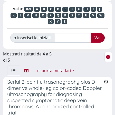
Vai a:
0-9
A
B
C
D
E
F
G
H
I
J
K
L
M
N
O
P
Q
R
S
T
U
V
W
X
Y
Z
o inserisci le iniziali:
Mostrati risultati da 4 a 5
di 5
esporta metadati
Serial 2-point ultrasonography plus D-
dimer vs whole-leg color-coded Doppler
ultrasonography for diagnosing
suspected symptomatic deep vein
thrombosis: A randomized controlled
trial