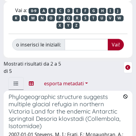
Vai a:
0-9
A
B
C
D
E
F
G
H
I
J
K
L
M
N
O
P
Q
R
S
T
U
V
W
X
Y
Z
o inserisci le iniziali:
Mostrati risultati da 2 a 5
di 5
esporta metadati
Phylogeographic structure suggests
multiple glacial refugia in northern
Victoria Land for the endemic Antarctic
springtail Desoria klovstadi (Collembola,
Isotomidae)
2007-01-01 Stevens, M. I.; Frati, F.; Mcgaughran, A.;