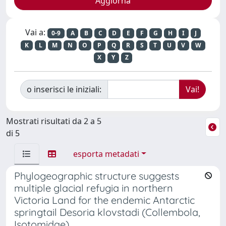
Vai a:
0-9
A
B
C
D
E
F
G
H
I
J
K
L
M
N
O
P
Q
R
S
T
U
V
W
X
Y
Z
o inserisci le iniziali:
Mostrati risultati da 2 a 5
di 5
esporta metadati
Phylogeographic structure suggests
multiple glacial refugia in northern
Victoria Land for the endemic Antarctic
springtail Desoria klovstadi (Collembola,
Isotomidae)