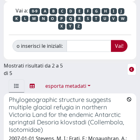
Vai a:
0-9
A
B
C
D
E
F
G
H
I
J
K
L
M
N
O
P
Q
R
S
T
U
V
W
X
Y
Z
o inserisci le iniziali:
Mostrati risultati da 2 a 5
di 5
esporta metadati
Phylogeographic structure suggests
multiple glacial refugia in northern
Victoria Land for the endemic Antarctic
springtail Desoria klovstadi (Collembola,
Isotomidae)
2007-01-01 Stevens, M. I.; Frati, F.; Mcgaughran, A.;