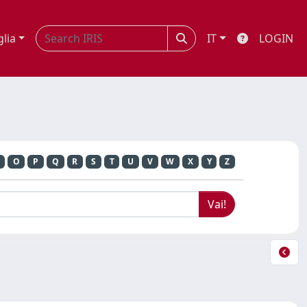
glia
IT
LOGIN
O
P
Q
R
S
T
U
V
W
X
Y
Z