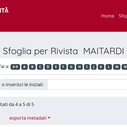
Home
Sfo
Sfoglia per Rivista MAITARDI
ai a:
0-9
A
B
C
D
E
F
G
H
I
J
K
L
M
N
o inserisci le iniziali:
tati da 4 a 5 di 5
esporta metadati