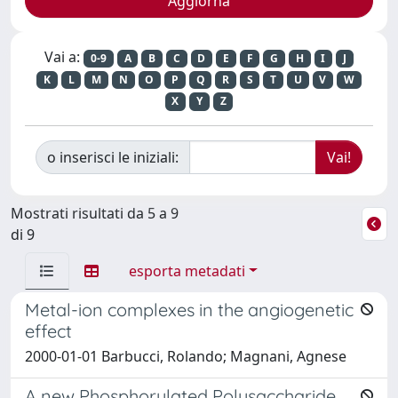
Vai a:
0-9
A
B
C
D
E
F
G
H
I
J
K
L
M
N
O
P
Q
R
S
T
U
V
W
X
Y
Z
o inserisci le iniziali:
Mostrati risultati da 5 a 9
di 9
esporta metadati
Metal-ion complexes in the angiogenetic
effect
2000-01-01 Barbucci, Rolando; Magnani, Agnese
A new Phosphorylated Polysaccharide