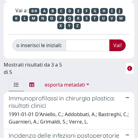
Vai a:
0-9
A
B
C
D
E
F
G
H
I
J
K
L
M
N
O
P
Q
R
S
T
U
V
W
X
Y
Z
o inserisci le iniziali:
Mostrati risultati da 3 a 5
di 5
esporta metadati
Immunoprofilassi in chirurgia plastica:
risultati clinici
1991-01-01 D'Aniello, C.; Addobbati, A.; Bastreghi, C.;
Guarnieri, A.; Grimaldi, S.; Verre, L.
Incidenza delle infezioni postoperatorie