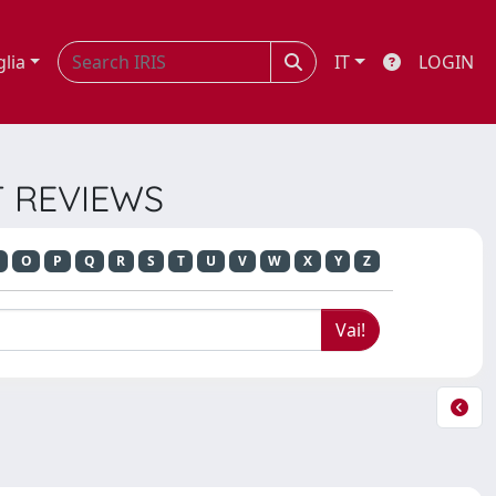
glia
IT
LOGIN
T REVIEWS
O
P
Q
R
S
T
U
V
W
X
Y
Z