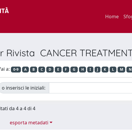
Home
Sfo
per Rivista CANCER TREATMEN
ai a:
0-9
A
B
C
D
E
F
G
H
I
J
K
L
M
N
o inserisci le iniziali:
tati da 4 a 4 di 4
esporta metadati