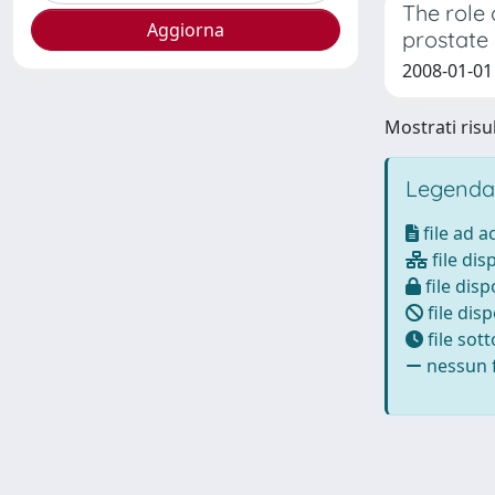
The role 
prostate
2008-01-01 P
Mostrati risul
Legenda
file ad 
file dis
file disp
file disp
file sot
nessun f