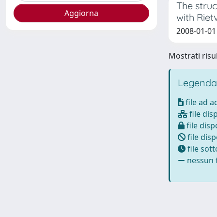
The stru
with Rie
2008-01-01 G
Mostrati risul
Legenda
file ad 
file dis
file disp
file disp
file sot
nessun f