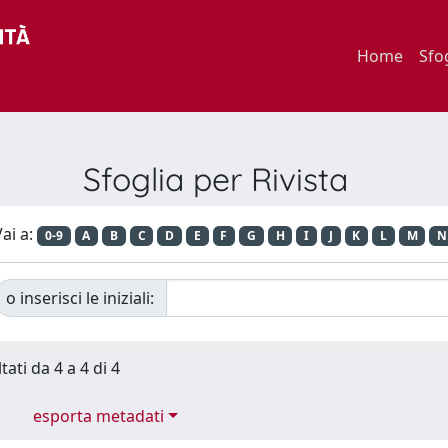
Home
Sfo
Sfoglia per Rivista
ai a:
0-9
A
B
C
D
E
F
G
H
I
J
K
L
M
N
o inserisci le iniziali:
tati da 4 a 4 di 4
esporta metadati