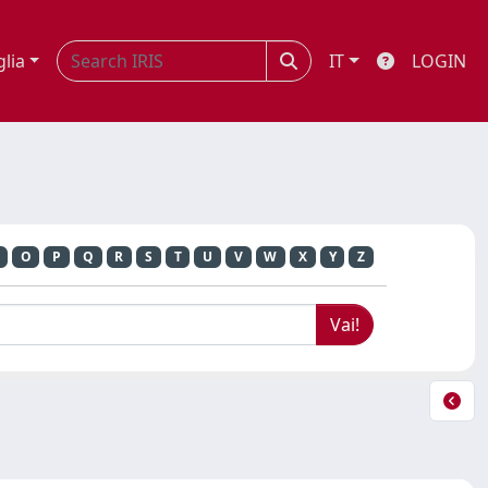
glia
IT
LOGIN
O
P
Q
R
S
T
U
V
W
X
Y
Z