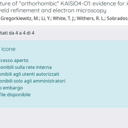
cture of "orthorhombic" KAlSiO4-O1: evidence fo
tveld refinement and electron microscopy
regorkiewitz, M.; Li, Y.; White, T. J.; Withers, R. L.; Sobrados,
tati da 4 a 4 di 4
 icone
accesso aperto
ponibili sulla rete interna
onibili agli utenti autorizzati
onibili solo agli amministratori
to embargo
ile disponibile