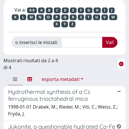
Vai a:
0-9
A
B
C
D
E
F
G
H
I
J
K
L
M
N
O
P
Q
R
S
T
U
V
W
X
Y
Z
o inserisci le iniziali:
Mostrati risultati da 2 a 4
di 4
esporta metadati
Hydrothermal synthesis of a Cs
ferruginous trioctahedral mica
1998-01-01 Drabek, M.; Rieder, M.; Viti, C.; Weiss, Z.;
Fryda, J.
Jukonite, a questionable hydrated Ca-Fe