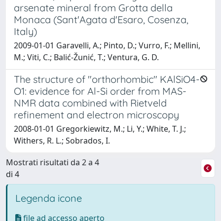
arsenate mineral from Grotta della
Monaca (Sant'Agata d'Esaro, Cosenza,
Italy)
2009-01-01 Garavelli, A.; Pinto, D.; Vurro, F.; Mellini,
M.; Viti, C.; Balić-Žunić, T.; Ventura, G. D.
The structure of "orthorhombic" KAlSiO4-
O1: evidence for Al-Si order from MAS-
NMR data combined with Rietveld
refinement and electron microscopy
2008-01-01 Gregorkiewitz, M.; Li, Y.; White, T. J.;
Withers, R. L.; Sobrados, I.
Mostrati risultati da 2 a 4
di 4
Legenda icone
file ad accesso aperto