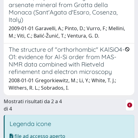
arsenate mineral from Grotta della
Monaca (Sant'Agata d'Esaro, Cosenza,
Italy)
2009-01-01 Garavelli, A.; Pinto, D.; Vurro, F.; Mellini,
M.; Viti, C.; Balić-Žunić, T.; Ventura, G. D.
The structure of "orthorhombic" KAlSiO4-
O1: evidence for Al-Si order from MAS-
NMR data combined with Rietveld
refinement and electron microscopy
2008-01-01 Gregorkiewitz, M.; Li, Y.; White, T. J.;
Withers, R. L.; Sobrados, I.
Mostrati risultati da 2 a 4
di 4
Legenda icone
file ad accesso aperto