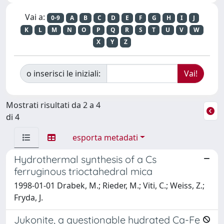
Vai a:
0-9
A
B
C
D
E
F
G
H
I
J
K
L
M
N
O
P
Q
R
S
T
U
V
W
X
Y
Z
o inserisci le iniziali:
Mostrati risultati da 2 a 4
di 4
esporta metadati
Hydrothermal synthesis of a Cs
ferruginous trioctahedral mica
1998-01-01 Drabek, M.; Rieder, M.; Viti, C.; Weiss, Z.;
Fryda, J.
Jukonite, a questionable hydrated Ca-Fe