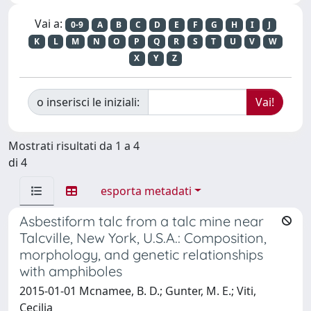
Vai a:
0-9
A
B
C
D
E
F
G
H
I
J
K
L
M
N
O
P
Q
R
S
T
U
V
W
X
Y
Z
o inserisci le iniziali:
Mostrati risultati da 1 a 4
di 4
esporta metadati
Asbestiform talc from a talc mine near
Talcville, New York, U.S.A.: Composition,
morphology, and genetic relationships
with amphiboles
2015-01-01 Mcnamee, B. D.; Gunter, M. E.; Viti,
Cecilia