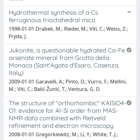
Hydrothermal synthesis of a Cs
ferruginous trioctahedral mica
1998-01-01 Drabek, M.; Rieder, M.; Viti, C.; Weiss, Z.;
Fryda, J.
Jukonite, a questionable hydrated Ca-Fe
arsenate mineral from Grotta della
Monaca (Sant'Agata d'Esaro, Cosenza,
Italy)
2009-01-01 Garavelli, A.; Pinto, D.; Vurro, F.; Mellini,
M.; Viti, C.; Balić-Žunić, T.; Ventura, G. D.
The structure of "orthorhombic" KAlSiO4-
O1: evidence for Al-Si order from MAS-
NMR data combined with Rietveld
refinement and electron microscopy
2008-01-01 Gregorkiewitz, M.; Li, Y.; White, T. J.;