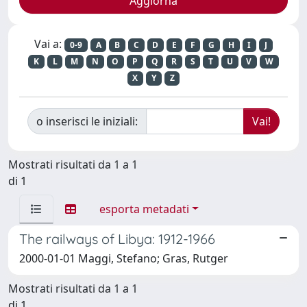
Vai a:
0-9
A
B
C
D
E
F
G
H
I
J
K
L
M
N
O
P
Q
R
S
T
U
V
W
X
Y
Z
o inserisci le iniziali:
Mostrati risultati da 1 a 1
di 1
esporta metadati
The railways of Libya: 1912-1966
2000-01-01 Maggi, Stefano; Gras, Rutger
Mostrati risultati da 1 a 1
di 1