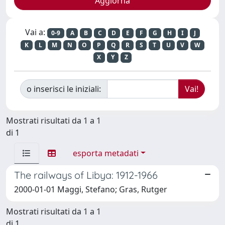
Vai a:
0-9
A
B
C
D
E
F
G
H
I
J
K
L
M
N
O
P
Q
R
S
T
U
V
W
X
Y
Z
o inserisci le iniziali:
Mostrati risultati da 1 a 1
di 1
esporta metadati
The railways of Libya: 1912-1966
2000-01-01 Maggi, Stefano; Gras, Rutger
Mostrati risultati da 1 a 1
di 1