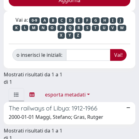
Vai a:
0-9
A
B
C
D
E
F
G
H
I
J
K
L
M
N
O
P
Q
R
S
T
U
V
W
X
Y
Z
o inserisci le iniziali:
Mostrati risultati da 1 a 1
di 1
esporta metadati
The railways of Libya: 1912-1966
2000-01-01 Maggi, Stefano; Gras, Rutger
Mostrati risultati da 1 a 1
di 1