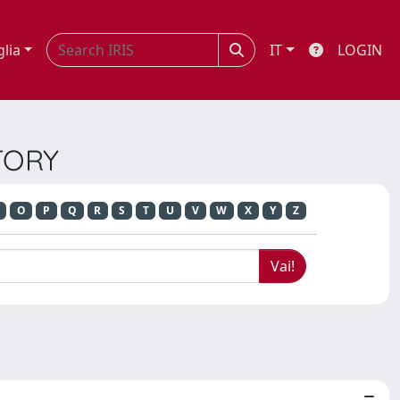
glia
IT
LOGIN
STORY
O
P
Q
R
S
T
U
V
W
X
Y
Z