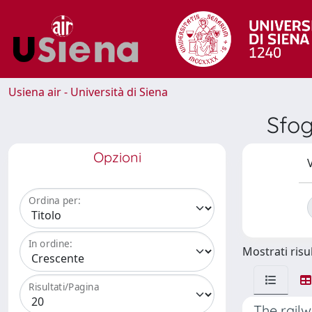
Usiena air - Università di Siena
Sfog
Opzioni
V
Ordina per:
In ordine:
Mostrati risul
Risultati/Pagina
The railw