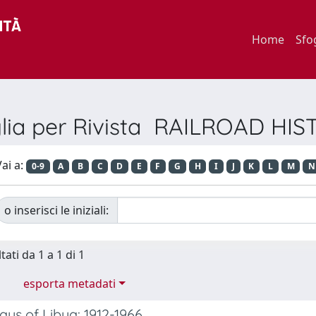
Home
Sfo
lia per Rivista RAILROAD HI
ai a:
0-9
A
B
C
D
E
F
G
H
I
J
K
L
M
N
o inserisci le iniziali:
tati da 1 a 1 di 1
esporta metadati
ays of Libya: 1912-1966