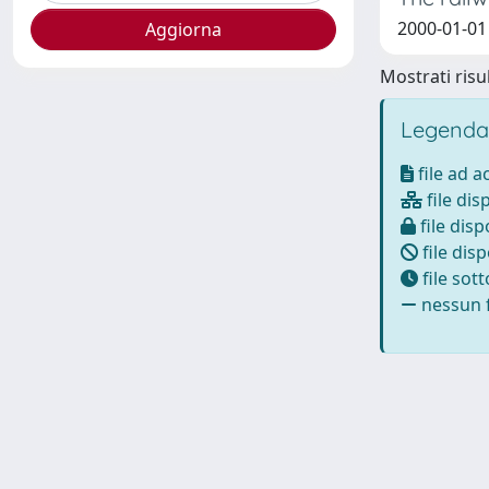
2000-01-01
Mostrati risul
Legenda
file ad 
file dis
file disp
file disp
file sot
nessun f