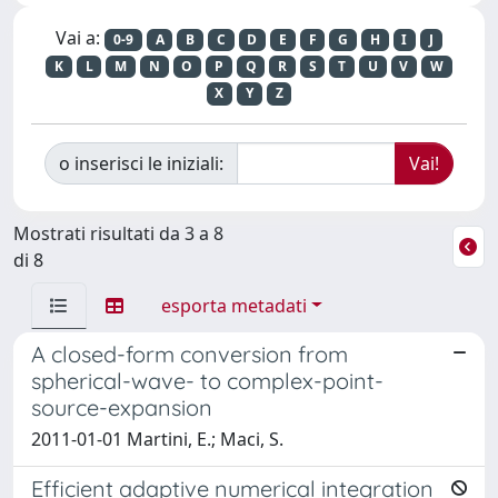
Vai a:
0-9
A
B
C
D
E
F
G
H
I
J
K
L
M
N
O
P
Q
R
S
T
U
V
W
X
Y
Z
o inserisci le iniziali:
Mostrati risultati da 3 a 8
di 8
esporta metadati
A closed-form conversion from
spherical-wave- to complex-point-
source-expansion
2011-01-01 Martini, E.; Maci, S.
Efficient adaptive numerical integration