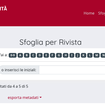
Home
Sfo
Sfoglia per Rivista
ai a:
0-9
A
B
C
D
E
F
G
H
I
J
K
L
M
N
o inserisci le iniziali:
tati da 4 a 5 di 5
esporta metadati