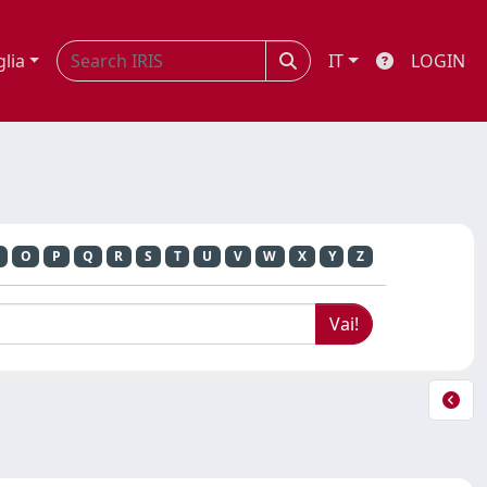
glia
IT
LOGIN
O
P
Q
R
S
T
U
V
W
X
Y
Z