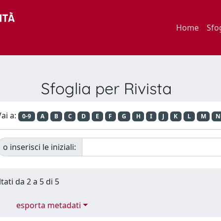
Home
Sfo
Sfoglia per Rivista
ai a:
0-9
A
B
C
D
E
F
G
H
I
J
K
L
M
N
o inserisci le iniziali:
tati da 2 a 5 di 5
esporta metadati