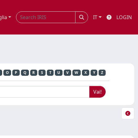
glia
IT
LOGIN
O
P
Q
R
S
T
U
V
W
X
Y
Z