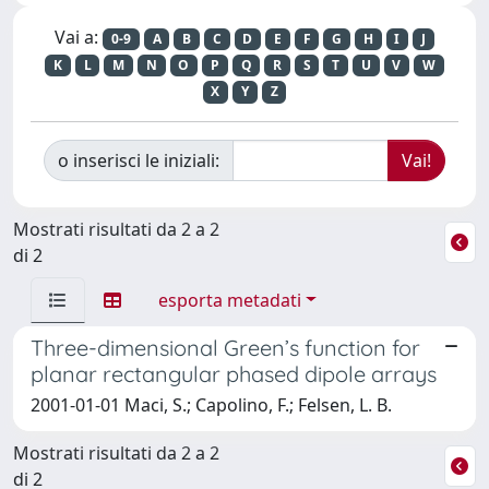
Vai a:
0-9
A
B
C
D
E
F
G
H
I
J
K
L
M
N
O
P
Q
R
S
T
U
V
W
X
Y
Z
o inserisci le iniziali:
Mostrati risultati da 2 a 2
di 2
esporta metadati
Three-dimensional Green’s function for
planar rectangular phased dipole arrays
2001-01-01 Maci, S.; Capolino, F.; Felsen, L. B.
Mostrati risultati da 2 a 2
di 2