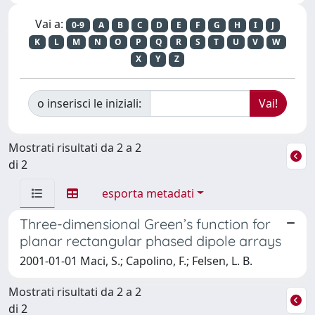
Vai a:
0-9
A
B
C
D
E
F
G
H
I
J
K
L
M
N
O
P
Q
R
S
T
U
V
W
X
Y
Z
o inserisci le iniziali:
Mostrati risultati da 2 a 2
di 2
esporta metadati
Three-dimensional Green’s function for
planar rectangular phased dipole arrays
2001-01-01 Maci, S.; Capolino, F.; Felsen, L. B.
Mostrati risultati da 2 a 2
di 2