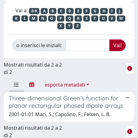
Vai a:
0-9
A
B
C
D
E
F
G
H
I
J
K
L
M
N
O
P
Q
R
S
T
U
V
W
X
Y
Z
o inserisci le iniziali:
Mostrati risultati da 2 a 2
di 2
esporta metadati
Three-dimensional Green’s function for
planar rectangular phased dipole arrays
2001-01-01 Maci, S.; Capolino, F.; Felsen, L. B.
Mostrati risultati da 2 a 2
di 2